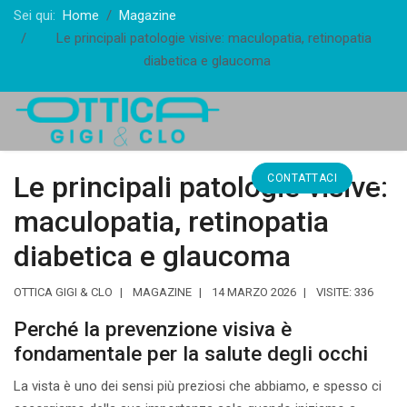
Sei qui:
Home
Magazine
Le principali patologie visive: maculopatia, retinopatia
diabetica e glaucoma
Le principali patologie visive:
CONTATTACI
maculopatia, retinopatia
diabetica e glaucoma
OTTICA GIGI & CLO
MAGAZINE
14 MARZO 2026
VISITE: 336
Perché la prevenzione visiva è
fondamentale per la salute degli occhi
La vista è uno dei sensi più preziosi che abbiamo, e spesso ci