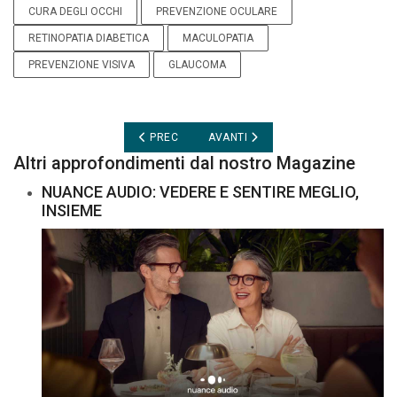
CURA DEGLI OCCHI
PREVENZIONE OCULARE
RETINOPATIA DIABETICA
MACULOPATIA
PREVENZIONE VISIVA
GLAUCOMA
ARTICOLO PRECEDENTE: OCCHIALI INTELLIGENT
ARTICOLO SUCCESSIVO: AFFRONTAR
PREC
AVANTI
Altri approfondimenti dal nostro Magazine
NUANCE AUDIO: VEDERE E SENTIRE MEGLIO,
INSIEME